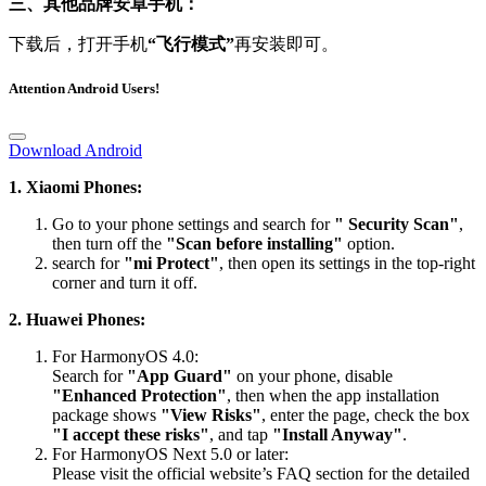
三、其他品牌安卓手机：
下载后，打开手机
“飞行模式”
再安装即可。
Attention Android Users!
Download Android
1. Xiaomi Phones:
Go to your phone settings and search for
" Security Scan"
,
then turn off the
"Scan before installing"
option.
search for
"mi Protect"
, then open its settings in the top-right
corner and turn it off.
2. Huawei Phones:
For HarmonyOS 4.0:
Search for
"App Guard"
on your phone, disable
"Enhanced Protection"
, then when the app installation
package shows
"View Risks"
, enter the page, check the box
"I accept these risks"
, and tap
"Install Anyway"
.
For HarmonyOS Next 5.0 or later:
Please visit the official website’s FAQ section for the detailed