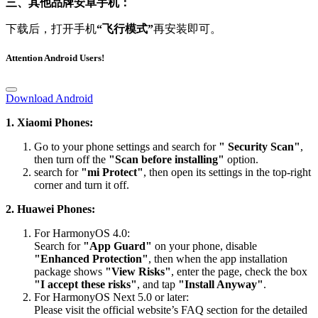
三、其他品牌安卓手机：
下载后，打开手机
“飞行模式”
再安装即可。
Attention Android Users!
Download Android
1. Xiaomi Phones:
Go to your phone settings and search for
" Security Scan"
,
then turn off the
"Scan before installing"
option.
search for
"mi Protect"
, then open its settings in the top-right
corner and turn it off.
2. Huawei Phones:
For HarmonyOS 4.0:
Search for
"App Guard"
on your phone, disable
"Enhanced Protection"
, then when the app installation
package shows
"View Risks"
, enter the page, check the box
"I accept these risks"
, and tap
"Install Anyway"
.
For HarmonyOS Next 5.0 or later:
Please visit the official website’s FAQ section for the detailed